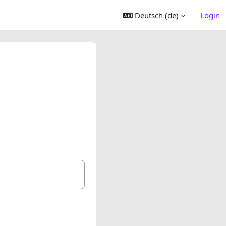
Deutsch ‎(de)‎
Login